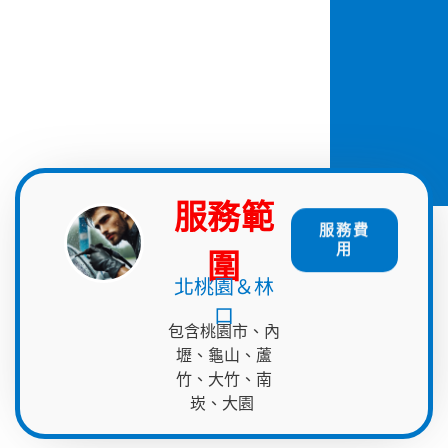
服務範
服務費
用
圍
北桃園＆林
口
包含桃園市、內
壢、龜山、蘆
竹、大竹
、
南
崁、大園