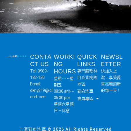
CONTA
WORKI
QUICK
NEWSL
CT US
NG
LINKS
ETTER
HOURS
Tel : 0989-
專門服務林
快加入上
182-130
口＆北桃園
潔，享受愛
星期一～星
Email :
地區
車亮麗如新
期五
dkny819@icl
的每一天！
08:00 am～
到府洗車
oud.com
05:00 pm
會員專區
星期六星期
日 – 休息
上潔到府洗車 © 2026 All Rights Reserved