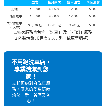
單次
每月兩次
每月四次
內裝清潔
$ 1,000
$ 1,500
$ 2,000
$ 300
一般轎車
$ 1,200
$ 2,000
$ 2,800
$ 400
一般休旅車
大型休旅車
$ 500
$ 1,400 起
$ 2,400 起
$ 3,200 起
（七人座）
1.每次服務皆包含 「洗車」 及「 打蠟」服務
2.內裝清潔 加購價 $ 300 起（依車型調整）
不用跑洗車店，
專業清潔到您
家！
立即預約到府洗車服
務，讓您的愛車隨時
煥然一新，省時又省
心！