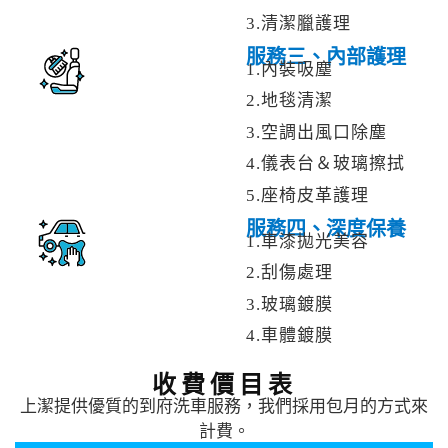
3.清潔臘護理
服務三、內部護理
1.內裝吸塵
2.地毯清潔
3.空調出風口除塵
4.儀表台＆玻璃擦拭
5.座椅皮革護理
服務四、深度保養
1.車漆拋光美容
2.刮傷處理
3.玻璃鍍膜
4.車體鍍膜
收費價目表
上潔提供優質的到府洗車服務，我們採用包月的方式來
計費。